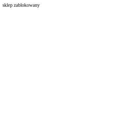
s
klep zablokowany