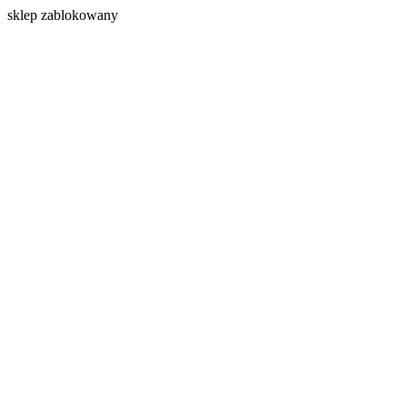
s
klep zablokowany