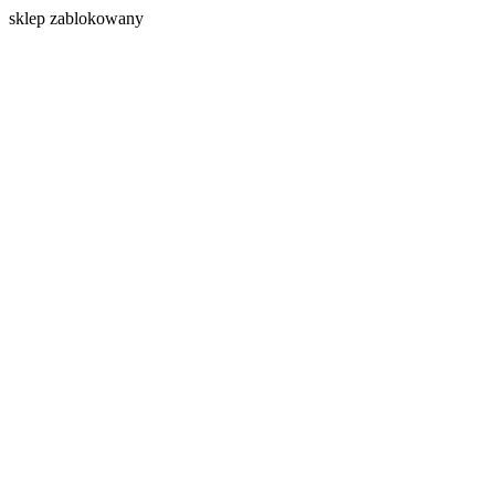
s
klep zablokowany