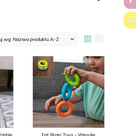
uj wg:
Nazwa produktu A-Z
Wobble
Fat Brain Toys - Wesołe