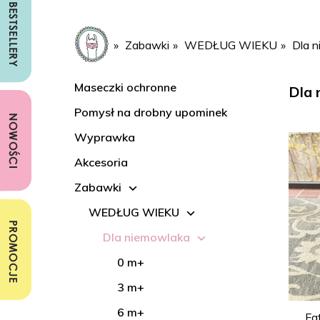
Zabawki
WEDŁUG WIEKU
Dla 
Maseczki ochronne
Dla
Pomysł na drobny upominek
Wyprawka
Akcesoria
Zabawki
WEDŁUG WIEKU
Dla niemowlaka
0 m+
3 m+
6 m+
Fa