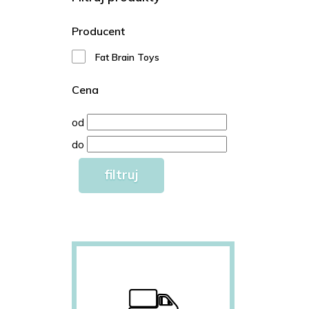
Producent
Fat Brain Toys
Cena
od
do
filtruj