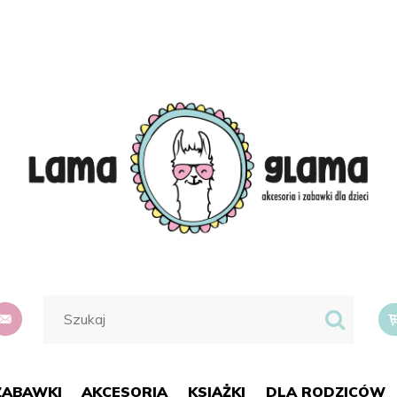
do
suma:
ZABAWKI
AKCESORIA
KSIĄŻKI
DLA RODZICÓW