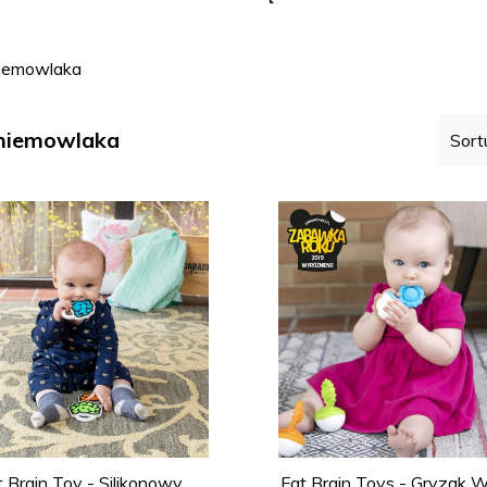
kasy
niemowlaka
 niemowlaka
Sort
t Brain Toy - Silikonowy
Fat Brain Toys - Gryzak 