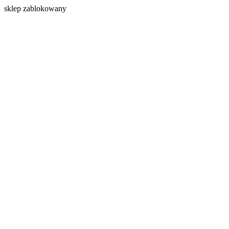
s
klep zablokowany