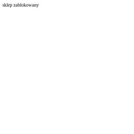
s
klep zablokowany