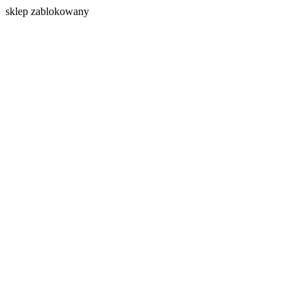
s
klep zablokowany