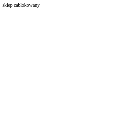
s
klep zablokowany