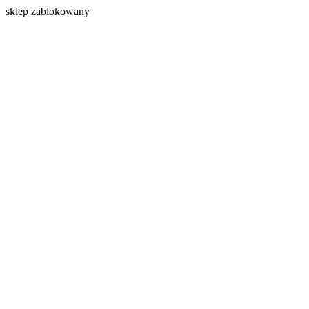
s
klep zablokowany