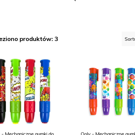
kasy
eziono produktów: 3
Sort
 - Mechaniczne gumki do
Ooly - Mechaniczne gum