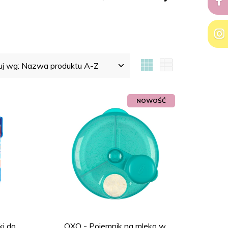
uj wg:
Nazwa produktu A-Z
NOWOŚĆ
ki do
OXO - Pojemnik na mleko w