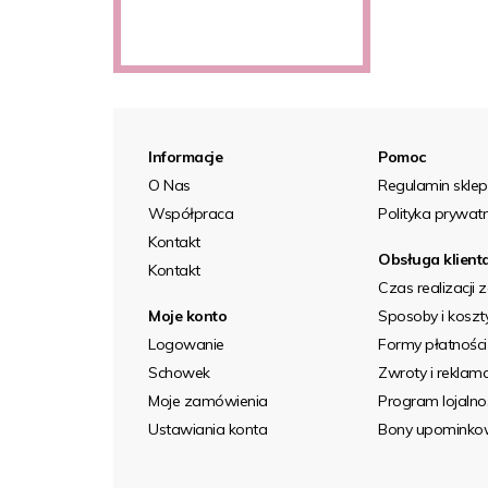
Informacje
Pomoc
O Nas
Regulamin skle
Współpraca
Polityka prywat
Kontakt
Obsługa klient
Kontakt
Czas realizacji
Moje konto
Sposoby i kosz
Logowanie
Formy płatności
Schowek
Zwroty i reklam
Moje zamówienia
Program lojaln
Ustawiania konta
Bony upominko