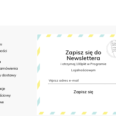
pu
ności
Zapisz się do
Newslettera
a
i otrzymaj 100pkt w Programie
 zamówienia
Lojalnościowym
ty dostawy
acje
Zapisz się
ościowy
we