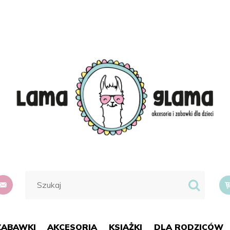
do
suma:
ZABAWKI
AKCESORIA
KSIĄŻKI
DLA RODZICÓW