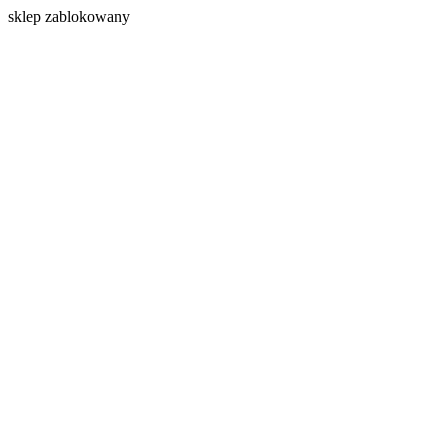
s
klep zablokowany